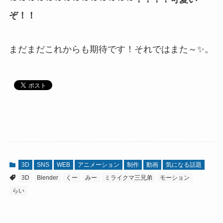
ぞ！！
まだまだこれからも期待です！それではまた～✨。
3D
SNS
WEB
アニメーション
制作
動画
気になる話題
3D
Blender
くー
みー
ミライクマ三兄弟
モーション
らい