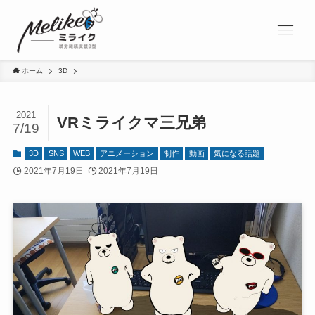
ホーム
3D
2021
VRミライクマ三兄弟
7/19
3D
SNS
WEB
アニメーション
制作
動画
気になる話題
2021年7月19日
2021年7月19日