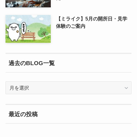
【ミライク】5月の開所日・見学
体験のご案内
過去のBLOG一覧
過
去
の
BLOG
最近の投稿
一
覧