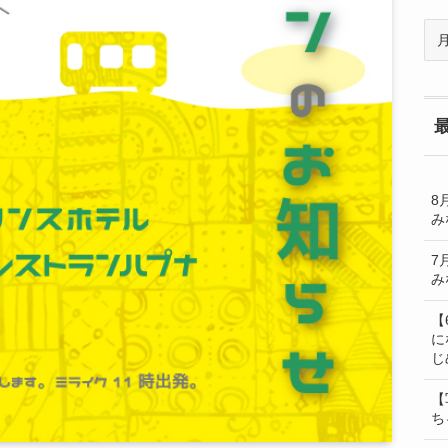
過
去
の
BL
一
覧
8
み
7
み
【
に
じ
【
ち