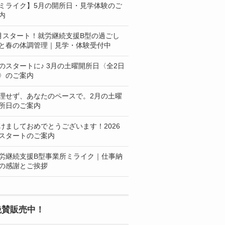
ミライク】5月の開所日・見学体験のご
内
月スタート！就労継続支援B型の過ごし
と春の体調管理｜見学・体験受付中
のスタートに♪ 3月の土曜開所日〈全2日
〉のご案内
理せず、あなたのペースで。2月の土曜
所日のご案内
けましておめでとうございます！2026
スタートのご案内
労継続支援B型事業所ミライク｜仕事納
の感謝とご挨拶
絶賛販売中！