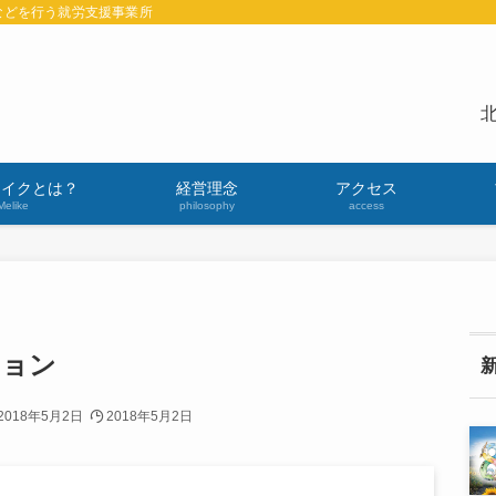
などを行う就労支援事業所
北
ライクとは？
経営理念
アクセス
Melike
philosophy
access
ション
2018年5月2日
2018年5月2日