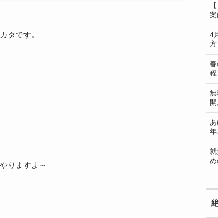
【
案
カタです。
4
方
春
程
無
開
あ
年
就
め
やりますよ～