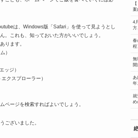
【
案
4
ubeは、Windows版「Safari」を使って見ようとし
方
ん。これも、知っておいた方がいいでしょう。
春
あります。
程
ーム）
無
）
開
ト エッジ）
あ
ターネットエクスプローラー）
年
就
め
ムページを検索すればよいでしょう。
うございました。