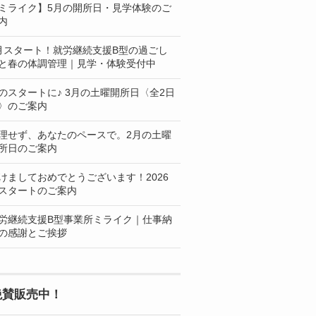
ミライク】5月の開所日・見学体験のご
内
月スタート！就労継続支援B型の過ごし
と春の体調管理｜見学・体験受付中
のスタートに♪ 3月の土曜開所日〈全2日
〉のご案内
理せず、あなたのペースで。2月の土曜
所日のご案内
けましておめでとうございます！2026
スタートのご案内
労継続支援B型事業所ミライク｜仕事納
の感謝とご挨拶
絶賛販売中！