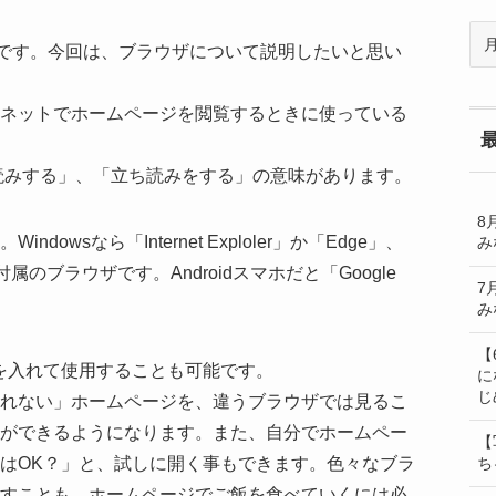
過
です。今回は、ブラウザについて説明したいと思い
去
の
BL
ネットでホームページを閲覧するときに使っている
一
覧
い読みする」、「立ち読みをする」の意味があります。
8
owsなら「Internet Exploler」か「Edge」、
み
S付属のブラウザです。Androidスマホだと「Google
7
み
【
を入れて使用することも可能です。
に
じ
れない」ホームページを、違うブラウザでは見るこ
ができるようになります。また、自分でホームペー
【
はOK？」と、試しに開く事もできます。色々なブラ
ち
すことも、ホームページでご飯を食べていくには必