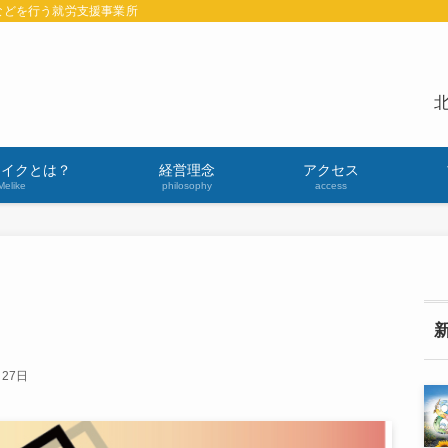
などを行う就労支援事業所
北
ライクとは？
経営理念
アクセス
Melike
philosophy
access
月27日