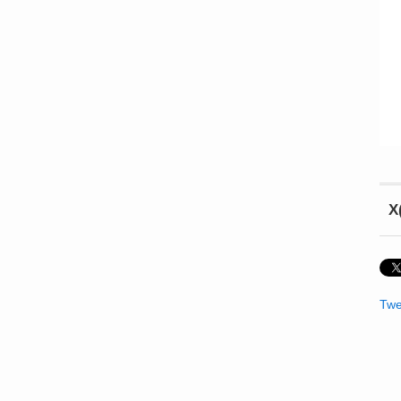
X
Twe