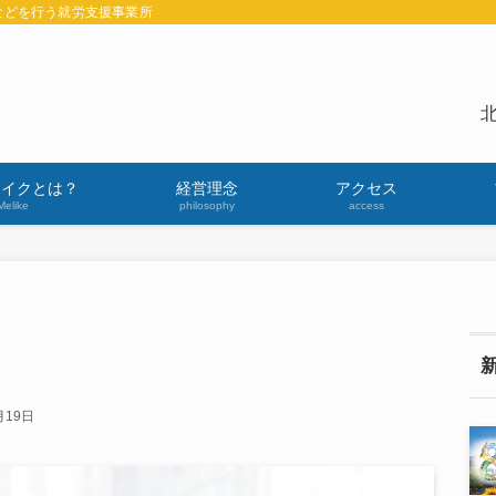
などを行う就労支援事業所
北
ライクとは？
経営理念
アクセス
Melike
philosophy
access
月19日