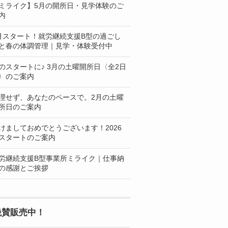
ミライク】5月の開所日・見学体験のご
内
月スタート！就労継続支援B型の過ごし
と春の体調管理｜見学・体験受付中
のスタートに♪ 3月の土曜開所日〈全2日
〉のご案内
理せず、あなたのペースで。2月の土曜
所日のご案内
けましておめでとうございます！2026
スタートのご案内
労継続支援B型事業所ミライク｜仕事納
の感謝とご挨拶
絶賛販売中！