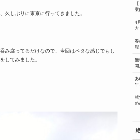
【
案
、久しぶりに東京に行ってきました。
4
方
春
程
呑み腐ってるだけなので、今回はベタな感じでもし
をしてみました。
無
開
あ
年
就
め