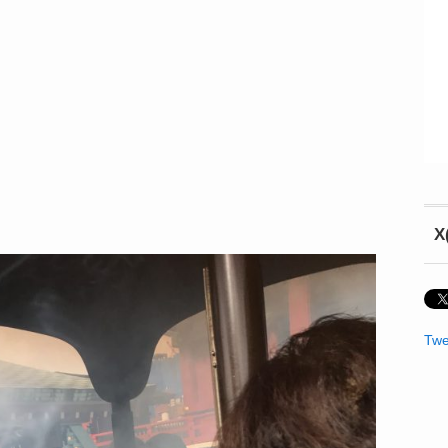
X
Twe