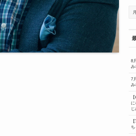
過
去
の
BL
一
覧
8
み
7
み
【
に
じ
【
ち