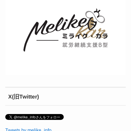
X(旧Twitter)
Tweets by melike_info