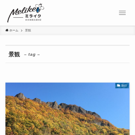
ホーム
景観
景観
– tag –
旅行