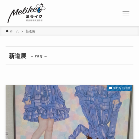
ホーム
新道展
新道展
– tag –
気になる話題