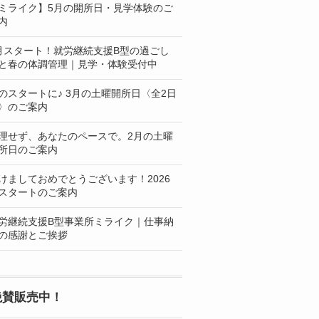
ミライク】5月の開所日・見学体験のご
内
月スタート！就労継続支援B型の過ごし
と春の体調管理｜見学・体験受付中
のスタートに♪ 3月の土曜開所日〈全2日
〉のご案内
理せず、あなたのペースで。2月の土曜
所日のご案内
けましておめでとうございます！2026
スタートのご案内
労継続支援B型事業所ミライク｜仕事納
の感謝とご挨拶
絶賛販売中！