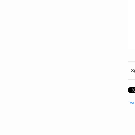
X
Twe