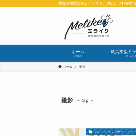
札幌市東区にあるイラスト、WEB、DTP制作
ホーム
就労支援ミ
HOME
What’s 
ホーム
撮影
撮影
– tag –
フォトショップテクニック