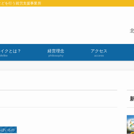
などを行う就労支援事業所
北
ライクとは？
経営理念
アクセス
Melike
philosophy
access
っぽいもの