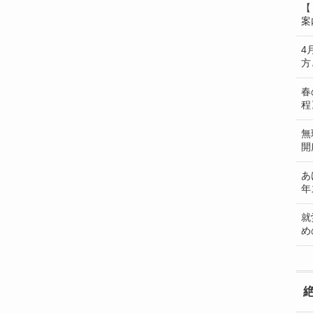
【
案
4
方
春
程
無
開
あ
年
就
め