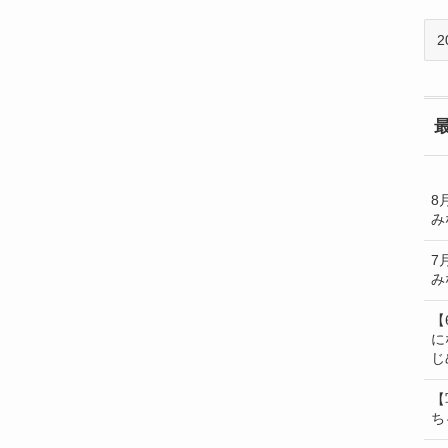
過
去
の
BL
一
覧
8
み
7
み
【
に
じ
【
ち