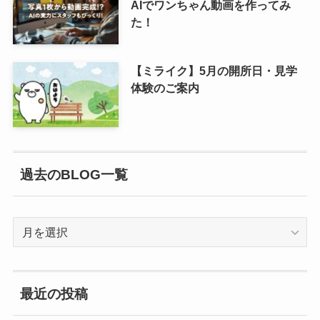
AIでワンちゃん動画を作ってみ
た！
【ミライク】5月の開所日・見学
体験のご案内
過去のBLOG一覧
過
去
の
BLOG
最近の投稿
一
覧