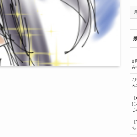
過
去
の
BL
一
覧
8
み
7
み
【
に
じ
【
ち