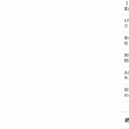
【
案
4
方
春
程
無
開
あ
年
就
め