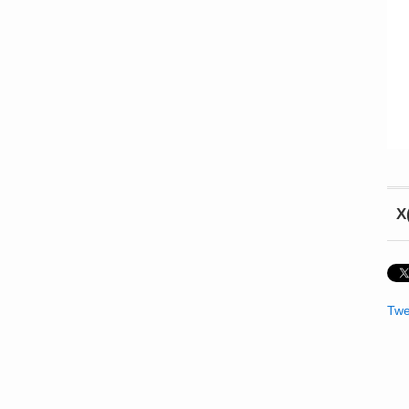
X
Twe