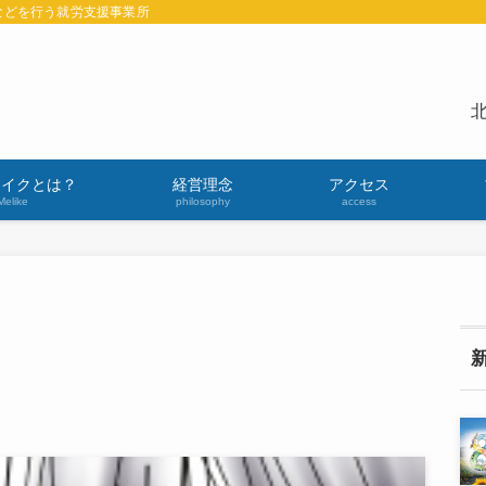
などを行う就労支援事業所
北
ライクとは？
経営理念
アクセス
Melike
philosophy
access