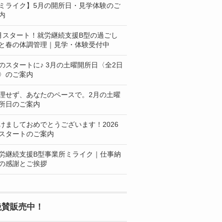
ミライク】5月の開所日・見学体験のご
内
月スタート！就労継続支援B型の過ごし
と春の体調管理｜見学・体験受付中
のスタートに♪ 3月の土曜開所日〈全2日
〉のご案内
理せず、あなたのペースで。2月の土曜
所日のご案内
けましておめでとうございます！2026
スタートのご案内
労継続支援B型事業所ミライク｜仕事納
の感謝とご挨拶
絶賛販売中！