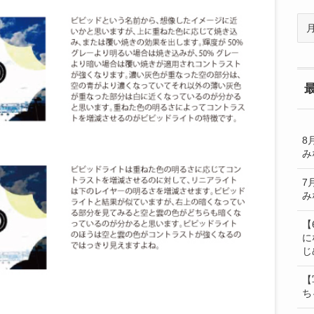
過
去
の
BL
一
覧
8
み
7
み
【
に
じ
【
ち