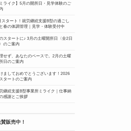
ミライク】5月の開所日・見学体験のご
内
月スタート！就労継続支援B型の過ごし
と春の体調管理｜見学・体験受付中
のスタートに♪ 3月の土曜開所日〈全2日
〉のご案内
理せず、あなたのペースで。2月の土曜
所日のご案内
けましておめでとうございます！2026
スタートのご案内
労継続支援B型事業所ミライク｜仕事納
の感謝とご挨拶
絶賛販売中！