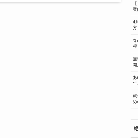
【
案
4
方
春
程
無
開
あ
年
就
め