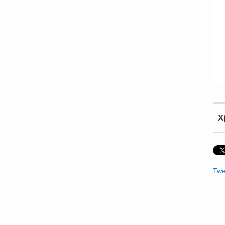
X
Twe