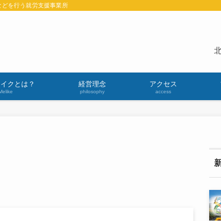
などを行う就労支援事業所
北
ライクとは？
経営理念
アクセス
Melike
philosophy
access