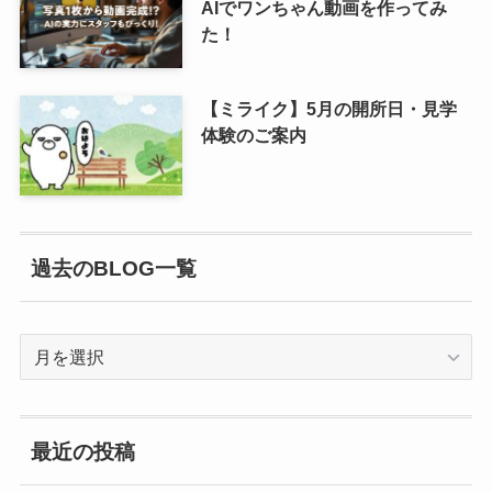
AIでワンちゃん動画を作ってみ
た！
【ミライク】5月の開所日・見学
体験のご案内
過去のBLOG一覧
過
去
の
BLOG
最近の投稿
一
覧