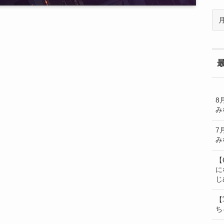
過
去
の
BL
一
覧
8
み
7
み
【
に
じ
【
ち