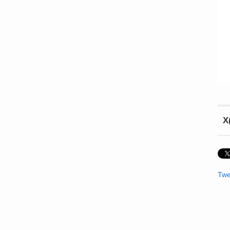
X
Twe