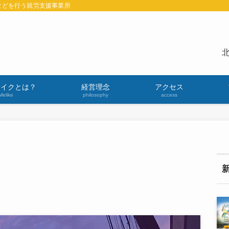
などを行う就労支援事業所
北
ライクとは？
経営理念
アクセス
Melike
philosophy
access