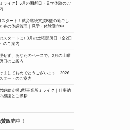
ミライク】5月の開所日・見学体験のご
内
月スタート！就労継続支援B型の過ごし
と春の体調管理｜見学・体験受付中
のスタートに♪ 3月の土曜開所日〈全2日
〉のご案内
理せず、あなたのペースで。2月の土曜
所日のご案内
けましておめでとうございます！2026
スタートのご案内
労継続支援B型事業所ミライク｜仕事納
の感謝とご挨拶
絶賛販売中！