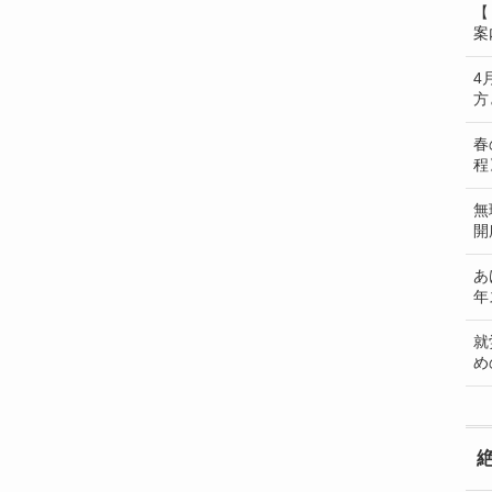
【
案
4
方
春
程
無
開
あ
年
就
め