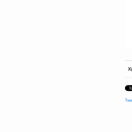
X
Twe