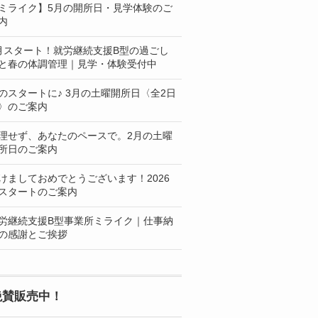
ミライク】5月の開所日・見学体験のご
内
月スタート！就労継続支援B型の過ごし
と春の体調管理｜見学・体験受付中
のスタートに♪ 3月の土曜開所日〈全2日
〉のご案内
理せず、あなたのペースで。2月の土曜
所日のご案内
けましておめでとうございます！2026
スタートのご案内
労継続支援B型事業所ミライク｜仕事納
の感謝とご挨拶
絶賛販売中！