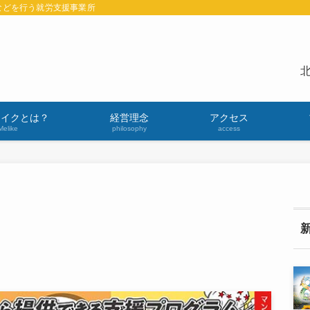
などを行う就労支援事業所
北
ライクとは？
経営理念
アクセス
Melike
philosophy
access