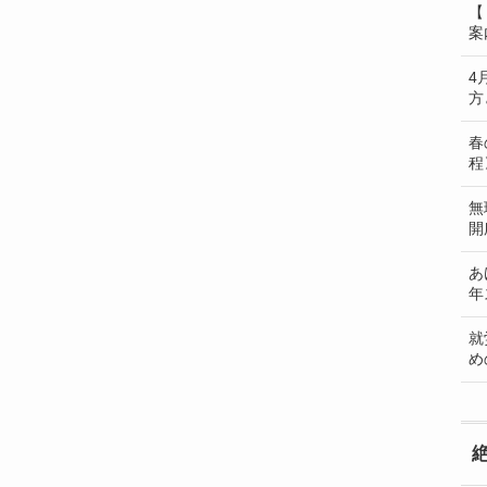
【
案
4
方
春
程
無
開
あ
年
就
め