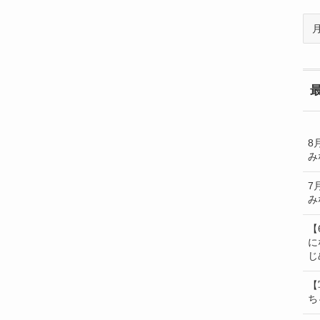
過
去
の
BL
一
覧
8
み
7
み
【
に
じ
【
ち