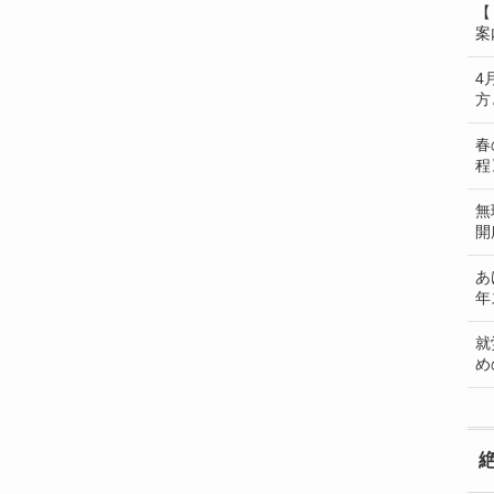
【
案
4
方
春
程
無
開
あ
年
就
め