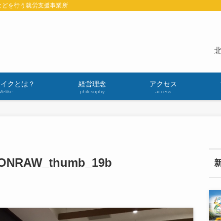
などを行う就労支援事業所
北
ライクとは？
経営理念
アクセス
Melike
philosophy
access
ONRAW_thumb_19b