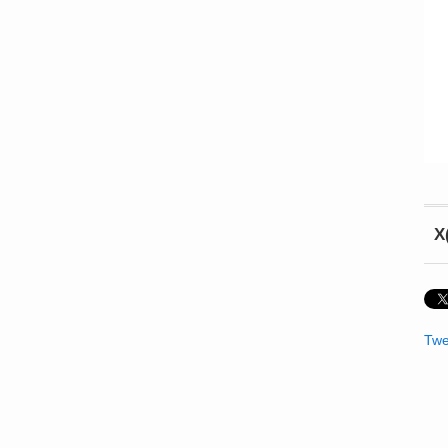
X
Twe