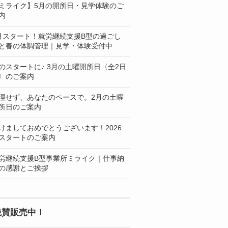
ミライク】5月の開所日・見学体験のご
内
月スタート！就労継続支援B型の過ごし
と春の体調管理｜見学・体験受付中
のスタートに♪ 3月の土曜開所日〈全2日
〉のご案内
理せず、あなたのペースで。2月の土曜
所日のご案内
けましておめでとうございます！2026
スタートのご案内
労継続支援B型事業所ミライク｜仕事納
の感謝とご挨拶
絶賛販売中！