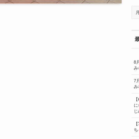
過
去
の
BL
一
覧
8
み
7
み
【
に
じ
【
ち