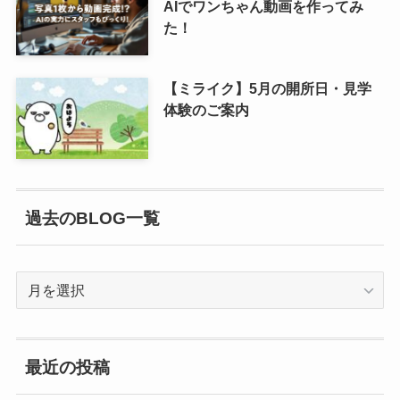
AIでワンちゃん動画を作ってみ
た！
【ミライク】5月の開所日・見学
体験のご案内
過去のBLOG一覧
過
去
の
BLOG
最近の投稿
一
覧