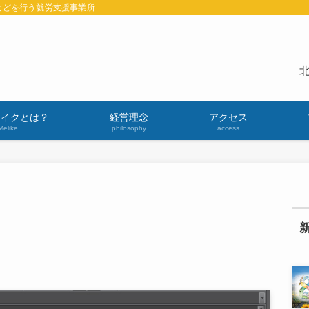
などを行う就労支援事業所
北
ライクとは？
経営理念
アクセス
Melike
philosophy
access