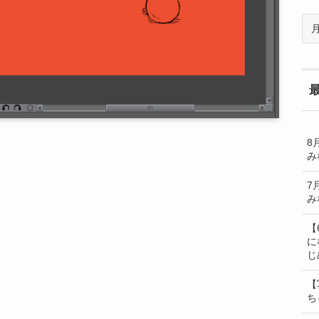
過
去
の
BL
一
覧
8
み
7
み
【
に
じ
【
ち