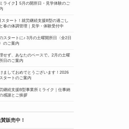
ミライク】5月の開所日・見学体験のご
内
月スタート！就労継続支援B型の過ごし
と春の体調管理｜見学・体験受付中
のスタートに♪ 3月の土曜開所日〈全2日
〉のご案内
理せず、あなたのペースで。2月の土曜
所日のご案内
けましておめでとうございます！2026
スタートのご案内
労継続支援B型事業所ミライク｜仕事納
の感謝とご挨拶
絶賛販売中！