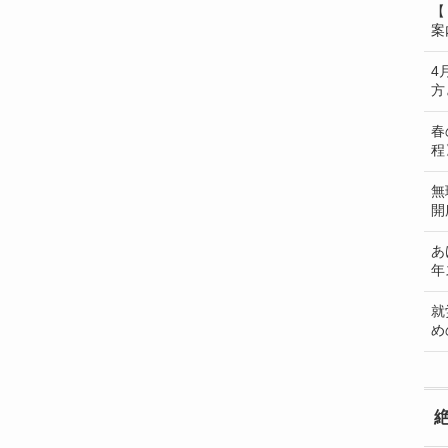
【
案
4
方
春
程
無
開
あ
年
就
め