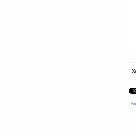
X
Twe