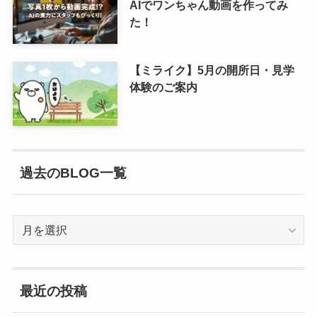
AIでワンちゃん動画を作ってみ
た！
【ミライク】5月の開所日・見学
体験のご案内
過去のBLOG一覧
過
去
の
BLOG
最近の投稿
一
覧