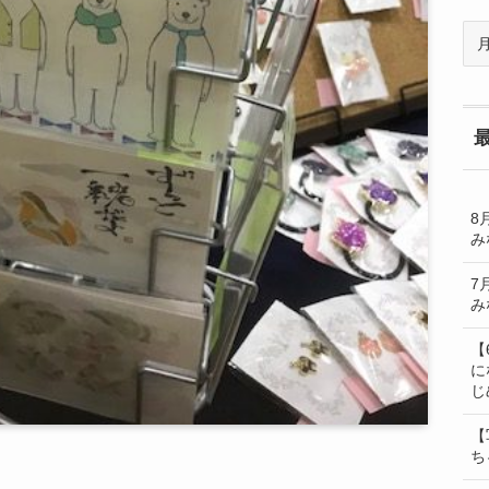
過
去
の
BL
一
覧
8
み
7
み
【
に
じ
【
ち