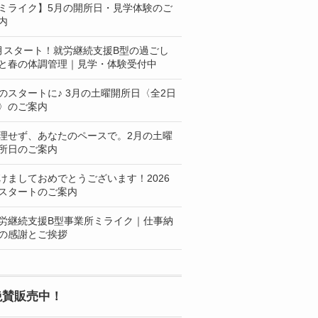
ミライク】5月の開所日・見学体験のご
内
月スタート！就労継続支援B型の過ごし
と春の体調管理｜見学・体験受付中
のスタートに♪ 3月の土曜開所日〈全2日
〉のご案内
理せず、あなたのペースで。2月の土曜
所日のご案内
けましておめでとうございます！2026
スタートのご案内
労継続支援B型事業所ミライク｜仕事納
の感謝とご挨拶
絶賛販売中！