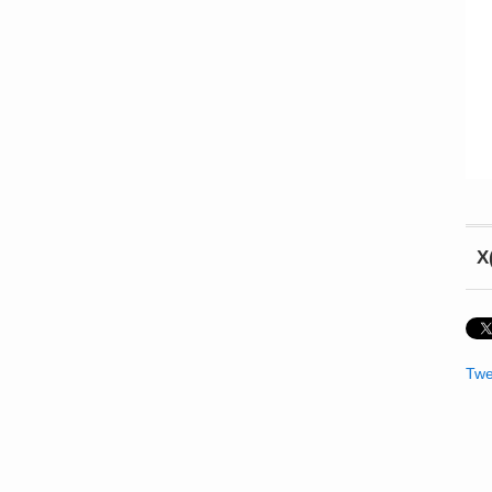
X
Twe