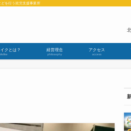
などを行う就労支援事業所
北
ライクとは？
経営理念
アクセス
Melike
philosophy
access