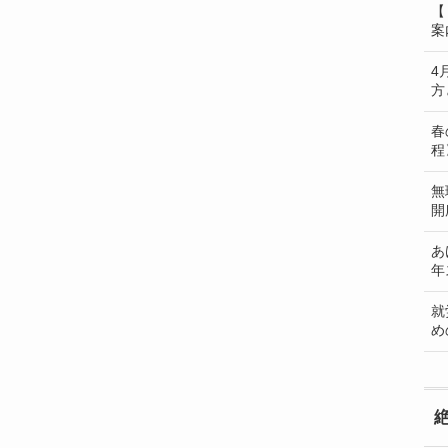
【
案
4
方
春
程
無
開
あ
年
就
め