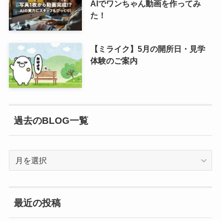
AIでワンちゃん動画を作ってみ
た！
【ミライク】5月の開所日・見学
体験のご案内
過去のBLOG一覧
過
去
の
BLOG
最近の投稿
一
覧