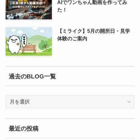
AIでワンちゃん動画を作ってみ
た！
【ミライク】5月の開所日・見学
体験のご案内
過去のBLOG一覧
過
去
の
BLOG
最近の投稿
一
覧