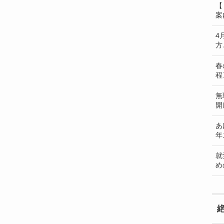
【
案
4
方
春
程
無
開
あ
年
就
め