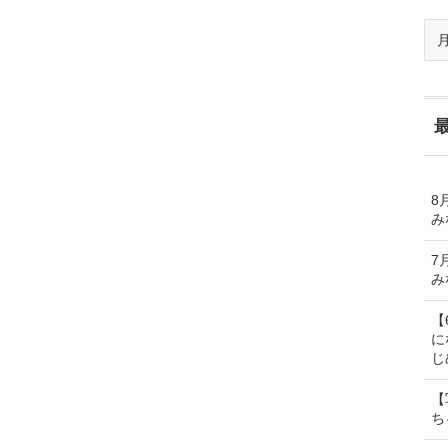
過
去
の
BL
一
覧
8
み
7
み
【
に
じ
【
ち