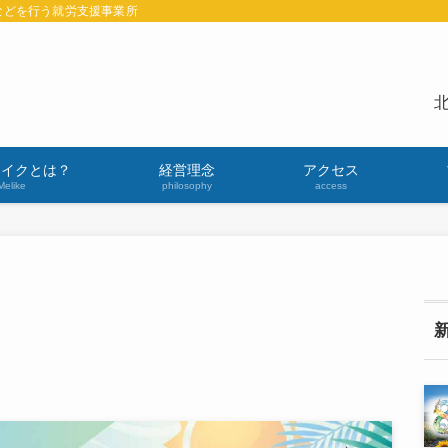
などを行う就労支援事業所
北
ライクとは？
経営理念
アクセス
Melike
philosophy
access