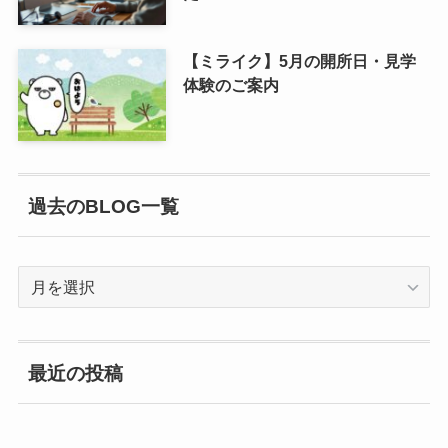
【ミライク】5月の開所日・見学
体験のご案内
過去のBLOG一覧
過
去
の
BLOG
最近の投稿
一
覧