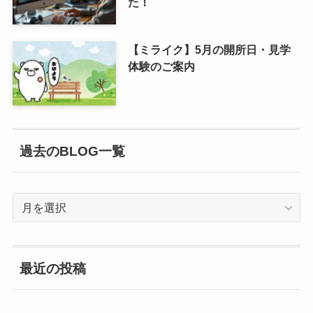
た！
【ミライク】5月の開所日・見学
体験のご案内
過去のBLOG一覧
過
去
の
BLOG
最近の投稿
一
覧