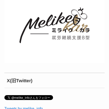
X(旧Twitter)
Tweets by melike_info