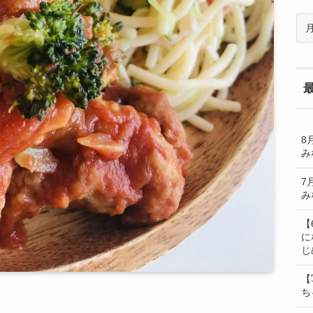
過
去
の
BL
一
覧
8
み
7
み
【
に
じ
【
ち