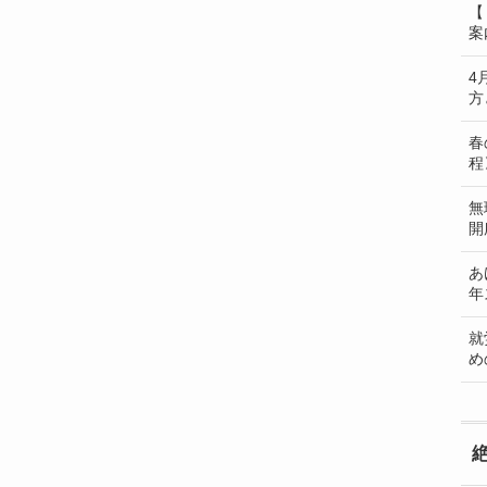
【
案
4
方
春
程
無
開
あ
年
就
め