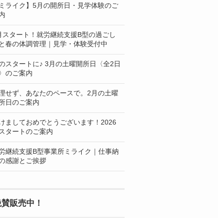
ミライク】5月の開所日・見学体験のご
内
月スタート！就労継続支援B型の過ごし
と春の体調管理｜見学・体験受付中
のスタートに♪ 3月の土曜開所日〈全2日
〉のご案内
理せず、あなたのペースで。2月の土曜
所日のご案内
けましておめでとうございます！2026
スタートのご案内
労継続支援B型事業所ミライク｜仕事納
の感謝とご挨拶
絶賛販売中！