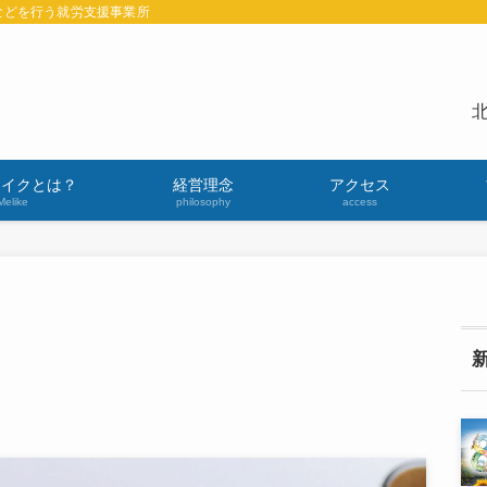
などを行う就労支援事業所
北
ライクとは？
経営理念
アクセス
Melike
philosophy
access