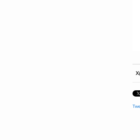
X
Twe