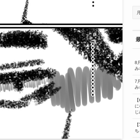
過
去
の
BL
一
覧
8
み
7
み
【
に
じ
【
ち