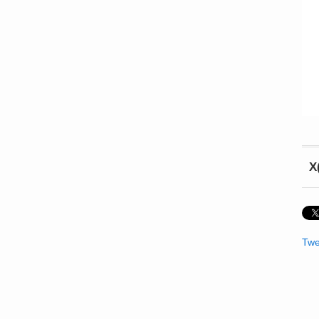
X
Twe