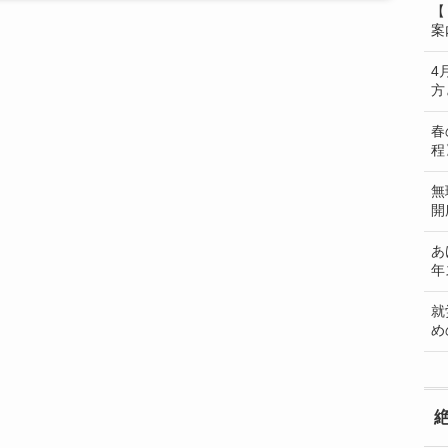
【
案
4
方
春
程
無
開
あ
年
就
め