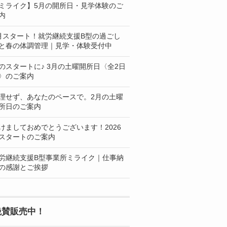
ミライク】5月の開所日・見学体験のご
内
月スタート！就労継続支援B型の過ごし
と春の体調管理｜見学・体験受付中
のスタートに♪ 3月の土曜開所日〈全2日
〉のご案内
理せず、あなたのペースで。2月の土曜
所日のご案内
けましておめでとうございます！2026
スタートのご案内
労継続支援B型事業所ミライク｜仕事納
の感謝とご挨拶
絶賛販売中！