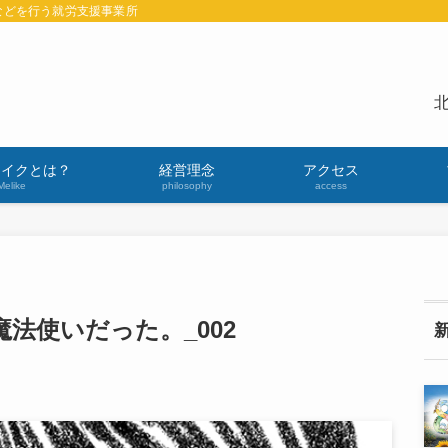
などを行う就労支援事業所
北
ライクとは？
経営理念
アクセス
Melike
philosophy
access
法使いだった。_002