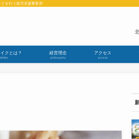
などを行う就労支援事業所
北
ライクとは？
経営理念
アクセス
Melike
philosophy
access