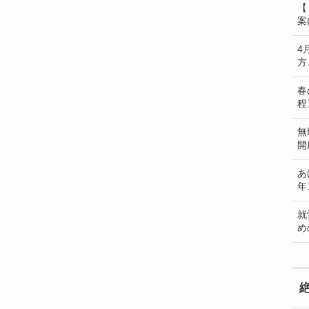
【
案
4
方
春
程
無
開
あ
年
就
め