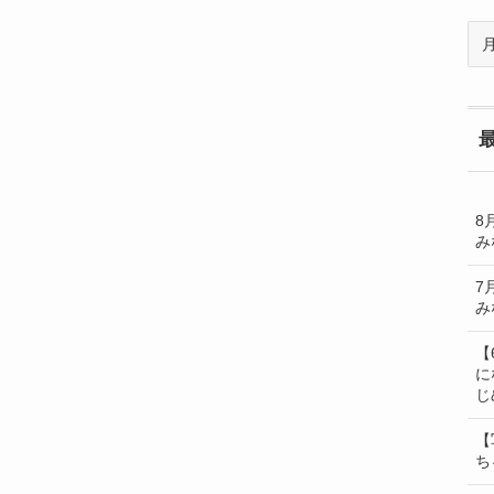
過
去
の
BL
一
覧
8
み
7
み
【
に
じ
【
ち