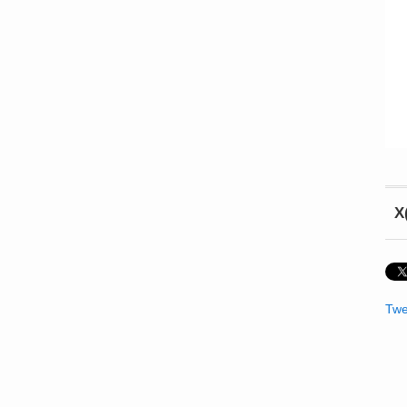
X
Twe