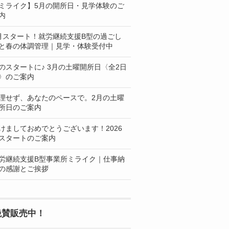
ミライク】5月の開所日・見学体験のご
内
月スタート！就労継続支援B型の過ごし
と春の体調管理｜見学・体験受付中
のスタートに♪ 3月の土曜開所日〈全2日
〉のご案内
理せず、あなたのペースで。2月の土曜
所日のご案内
けましておめでとうございます！2026
スタートのご案内
労継続支援B型事業所ミライク｜仕事納
の感謝とご挨拶
絶賛販売中！